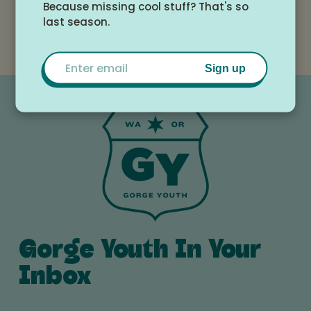
Because missing cool stuff? That's so
White Salmon Valley Community
last season.
Library
Email
Sign up
Gorge Youth In Your
Inbox