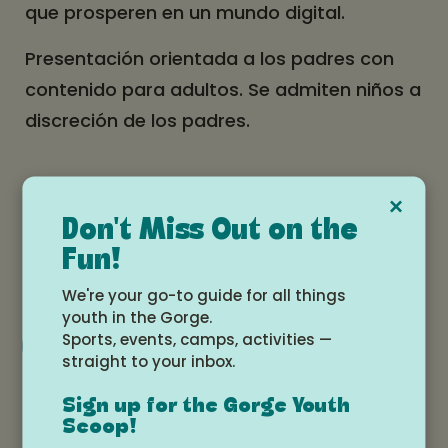
que prosperen en un mundo digital.
Presentación orientada a los padres con
contenido para adultos. Se admiten niños a
discreción de los padres.
Date and time
×
Don't Miss Out on the
Wednesday, September 10, 2025 at
Fun!
6:00pm - 8:00pm
We're your go-to guide for all things
youth in the Gorge.
Sports, events, camps, activities —
Add to Google Calendar
straight to your inbox.
Sign up for the Gorge Youth
Location
Scoop!